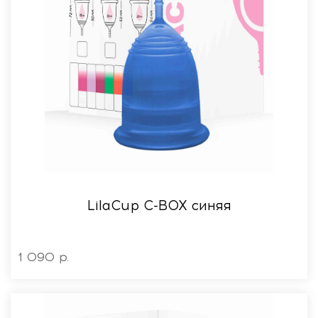
LilaСup C-BOX синяя
1 090 р.