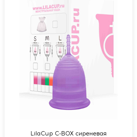
LilaСup C-BOX сиреневая