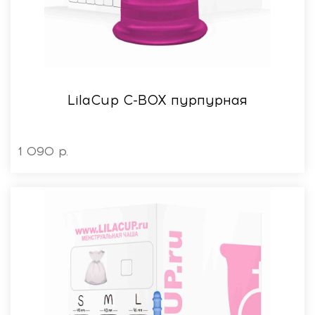
LilaСup C-BOX пурпурная
1 090 р.