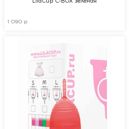
LilaСup C-BOX зеленая
1 090 р.