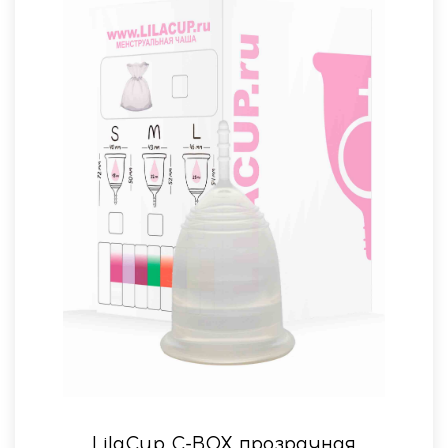
LilaСup C-BOX прозрачная