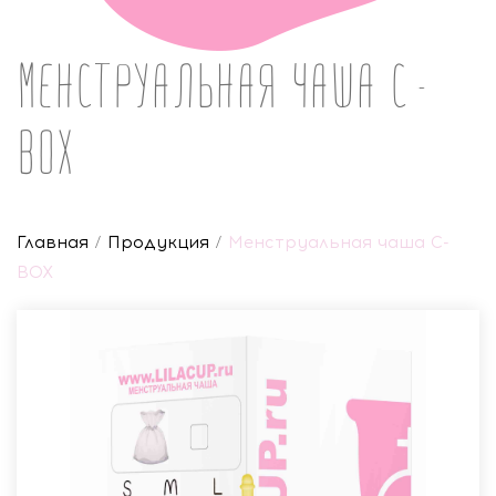
Менструальная чаша C-
BOX
Главная
/
Продукция
/
Менструальная чаша C-
BOX