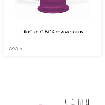
LilaСup C-BOX фиолетовая
1 090 р.