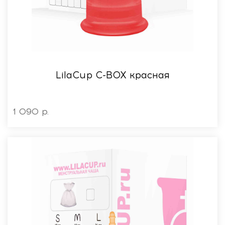
LilaСup C-BOX красная
1 090 р.