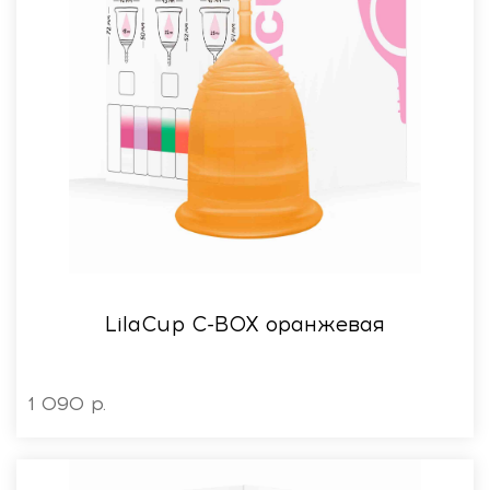
LilaСup C-BOX оранжевая
1 090 р.