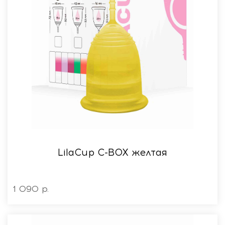
LilaСup C-BOX желтая
1 090 р.